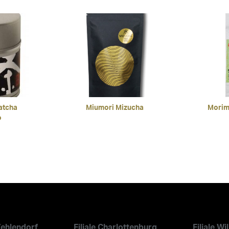
5.00
von 5
atcha
Miumori Mizucha
Morim
o
 Zehlendorf
Filiale Charlottenburg
Filiale W