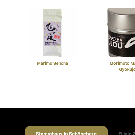
Marimo Sencha
Morimoto M
Gyokuj
Stammhaus in Schöneberg
Filiale