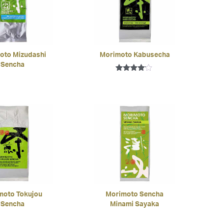
oto Mizudashi
Morimoto Kabusecha
Sencha
Bewertet
mit
4.00
von 5
moto Tokujou
Morimoto Sencha
Sencha
Minami Sayaka