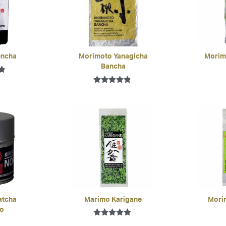
encha
Morimoto Yanagicha
Morim
Bancha
Bewertet
mit
4.67
von 5
atcha
Marimo Karigane
Mori
o
Bewertet mit