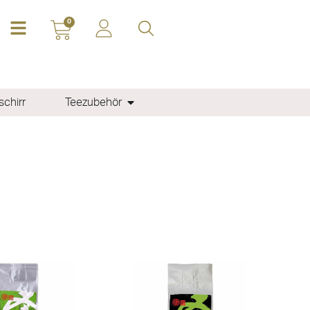
0
chirr
Teezubehör