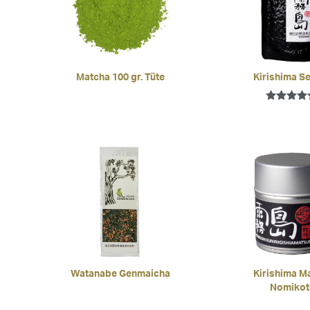
Matcha 100 gr. Tüte
Kirishima S
Bewertet
mit
4.67
von 5
Watanabe Genmaicha
Kirishima M
Nomikot