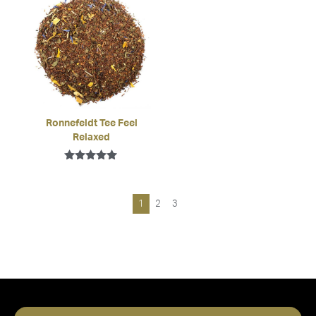
Ronnefeldt Tee Feel
Relaxed
Bewertet mit
5.00
von 5
1
2
3