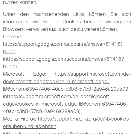
nutzen können.
Unter den nachstehenden Links können Sie sich
informieren, wie Sie die Cookies bei den wichtigsten
Browsern verwalten (u.a. auch deaktivieren) können:
Chrome:
https://support.google.com/accounts/answer/61416?
hl=de
(https://support.google.com/accounts/answer/61416?
hl=de)
Microsoft Edge:
https://support.microsoft.com/de-
de/microsoft-edge/cookies-in-microsoft-edge-
lB6schen-63947406-40ac-c3b8-57b9-2a946a29ae09
(https://support.microsoft.com/de-de/microsoft-
edge/cookies-in-microsoft-edge-lB6schen-63947406-
40ac-c3b8-57b9-2a946a29ae09)
Mozilla Firefox:
https://support.mozilla.org/de/kb/cookies-
erlauben-und-ablehnen
(https://support.mozilla.org/de/kb/cookies-erlauben-und-