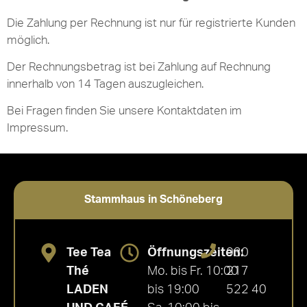
Die Zahlung per Rechnung ist nur für registrierte Kunden
möglich.
Der Rechnungsbetrag ist bei Zahlung auf Rechnung
innerhalb von 14 Tagen auszugleichen.
Bei Fragen finden Sie unsere Kontaktdaten im
Impressum.
Stammhaus in Schöneberg
Tee Tea
Öffnungszeiten:
030
Thé
Mo. bis Fr. 10:00
217
LADEN
bis 19:00
522 40