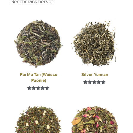
Geschmack hervor.
Pai Mu Tan (Weisse
Silver Yunnan
Päonie)
Bewertet mit
5.00
Bewertet mit
von 5
5.00
von 5