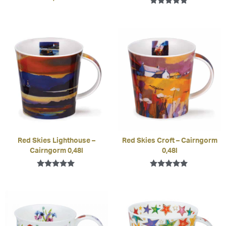
Bewertet mit
5.00
von 5
Red Skies Lighthouse –
Red Skies Croft – Cairngorm
Cairngorm 0,48l
0,48l
Bewertet mit
Bewertet mit
5.00
5.00
von 5
von 5