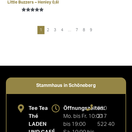
Little Buzzers – Henley 0,6l
Bewertet mit
5.00
von 5
1
2
3
4
…
7
8
9
Stammhaus in Schöneberg
Tee Tea
Öffnungszeiten:
030
Thé
Mo. bis Fr. 10:00
217
LADEN
bis 19:00
522 40