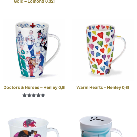
Gold – Lomond 0,32l
Doctors & Nurses – Henley 0,6l
Warm Hearts – Henley 0,6l
Bewertet mit
5.00
von 5