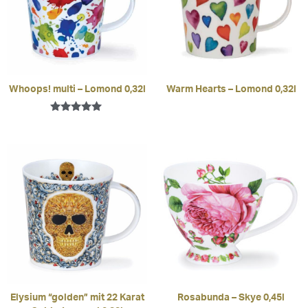
Whoops! multi – Lomond 0,32l
Warm Hearts – Lomond 0,32l
Bewertet mit
5.00
von 5
Elysium “golden” mit 22 Karat
Rosabunda – Skye 0,45l