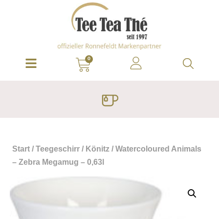
0
Start
/
Teegeschirr
/
Könitz
/ Watercoloured Animals
– Zebra Megamug – 0,63l