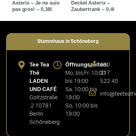
Asterix – Je ne suis
Deckel Asterix –
pas gros! – 0,38l
Zaubertrank – 0,4l
Stammhaus in Schöneberg
Tee Tea
Öffnungszeiten:
030
Thé
Mo. bis Fr. 10:00
217
LADEN
bis 19:00
522 40
UND CAFÉ
Sa. 10:00 bis
info@teeteath
Goltzstraße
19:00
2 10781
So. 10:00 bis
Berlin
19:00
Schöneberg