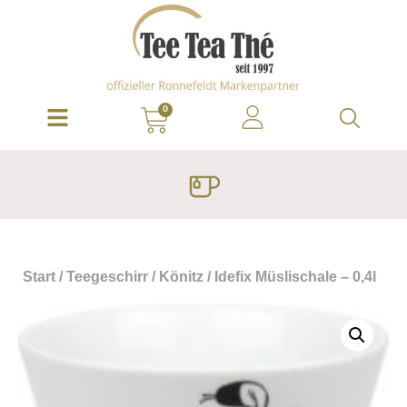
0
Start
/
Teegeschirr
/
Könitz
/ Idefix Müslischale – 0,4l