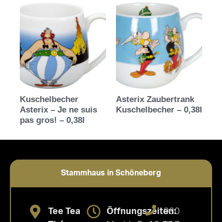
Kuschelbecher
Asterix Zaubertrank
Asterix – Je ne suis
Kuschelbecher – 0,38l
pas gros! – 0,38l
Stammhaus in Schöneberg
Tee Tea
Öffnungszeiten:
030