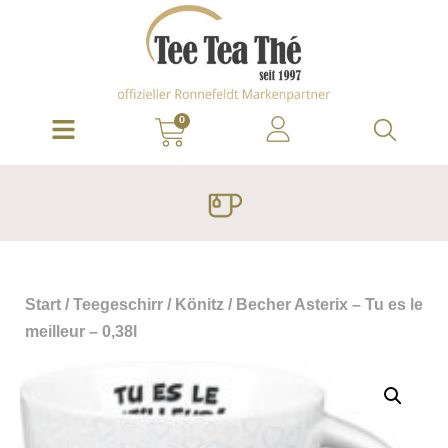
0
Start
/
Teegeschirr
/
Könitz
/ Becher Asterix – Tu es le
meilleur – 0,38l