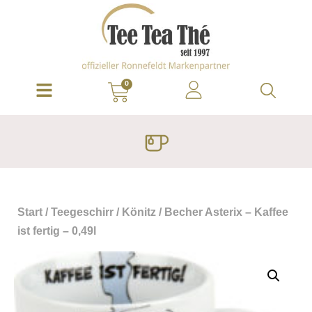
0
Start
/
Teegeschirr
/
Könitz
/ Becher Asterix – Kaffee
ist fertig – 0,49l