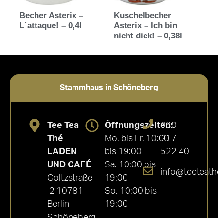
Becher Asterix –
Kuschelbecher
L`attaque! – 0,4l
Asterix – Ich bin
nicht dick! – 0,38l
Stammhaus in Schöneberg
Tee Tea
Öffnungszeiten:
030
Thé
Mo. bis Fr. 10:00
217
LADEN
bis 19:00
522 40
UND CAFÉ
Sa. 10:00 bis
info@teeteath
Goltzstraße
19:00
2 10781
So. 10:00 bis
Berlin
19:00
Schöneberg