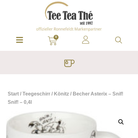
0
Start
/
Teegeschirr
/
Könitz
/ Becher Asterix – Snif!
Snif! – 0,4l