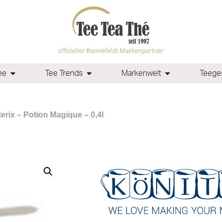
ee
Tee Trends
Markenwelt
Teeges
erix – Potion Magique – 0,4l