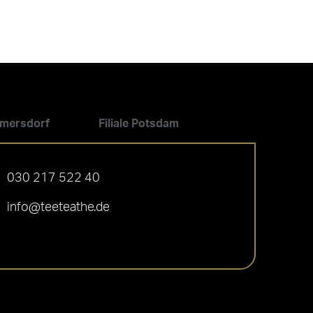
ilmersdorf
Filiale Potsdam
030 217 522 40
info@teeteathe.de