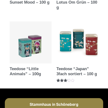
Sunset Mood – 100 g
Lotus Om Grün – 100
g
Teedose “Little
Teedose “Japan”
Animals” – 100g
3fach sortiert – 100 g
Bewertet
mit
3.00
von 5
Stammhaus in Schöneberg