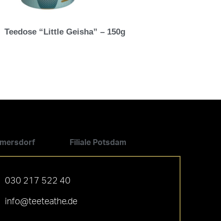
Teedose “Little Geisha” – 150g
ilmersdorf
Filiale Potsdam
030 217 522 40
info@teeteathe.de