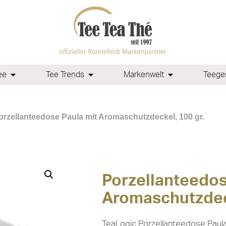
ee
Tee Trends
Markenwelt
Teeges
orzellanteedose Paula mit Aromaschutzdeckel, 100 gr.
Porzellanteedos
Aromaschutzdeck
TeaLogic Porzellanteedose Paula