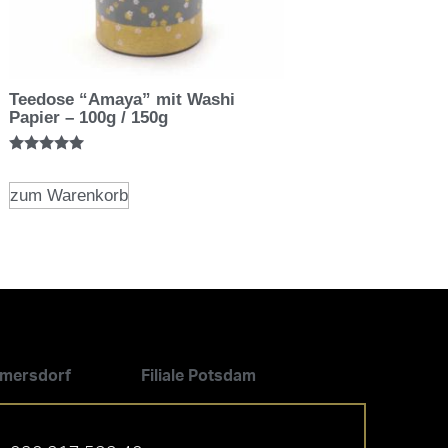
Teedose “Amaya” mit Washi
Papier – 100g / 150g
Bewertet mit
5.00
von 5
zum Warenkorb
ilmersdorf
Filiale Potsdam