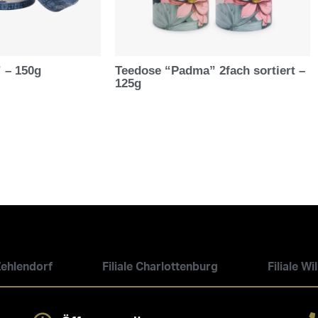
 – 150g
Teedose “Padma” 2fach sortiert –
125g
 Zehlendorf
Filiale Charlottenburg
Filiale W