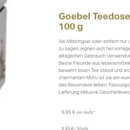
Goebel Teedose
100 g
Als Mitbringsel oder einfach nu
zu sagen, eignen sich hervorrage
alltäglichen Gebrauch Verwendu
Beste Freunde aus lebensmittel
bewahrt losen Tee stilvoll und a
charmanten Motiv ist sie ein wun
das Besondere lieben. Fassungsv
Lieferung inklusive Geschenkver
9,95
€
inkl. MwSt.*
9,95
€
/
Stück