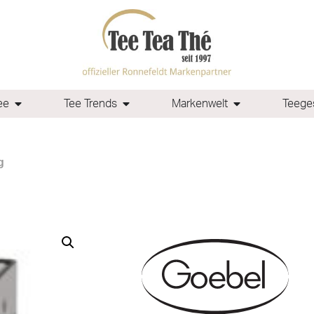
ee
Tee Trends
Markenwelt
Teeges
g