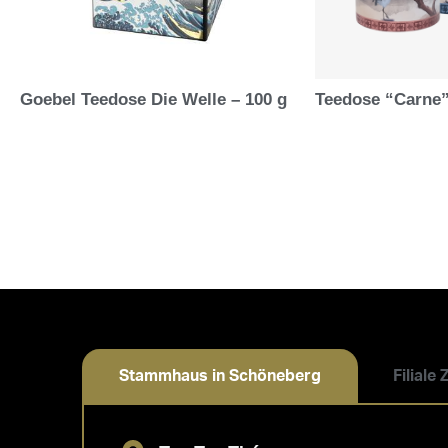
Goebel Teedose Die Welle – 100 g
Teedose “Carne”
Stammhaus in Schöneberg
Filiale