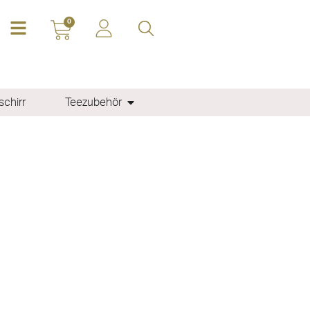
0
chirr
Teezubehör