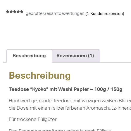
(
1
Kundenrezension)
geprüfte Gesamtbewertungen
Bewertet mit
1
5.00
von 5,
basierend
auf
Kundenbewertung
Beschreibung
Rezensionen (1)
Beschreibung
Teedose “Kyoko” mit Washi Papier – 100g / 150g
Hochwertige, runde Teedose mit winzigen weißen Blüten
die Dose mit einem silberfarbenen Aromaschutz-Innend
Für trockene Füllgüter.