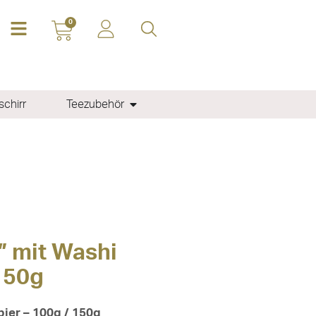
0
chirr
Teezubehör
” mit Washi
 150g
ier – 100g / 150g