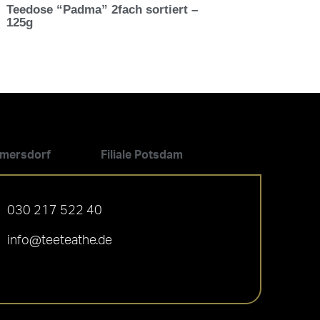
Teedose “Padma” 2fach sortiert –
125g
ilmersdorf
Filiale Potsdam
030 217 522 40
info@teeteathe.de