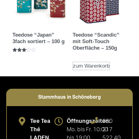
Teedose “Japan”
Teedose “Scandic”
3fach sortiert – 100 g
mit Soft-Touch
Oberfläche – 150g
Bewertet
mit
3.00
zum Warenkorb
von 5
Stammhaus in Schöneberg
Tee Tea
Öffnungszeiten:
030
Thé
Mo. bis Fr. 10:00
217
LADEN
bis 19:00
522 40