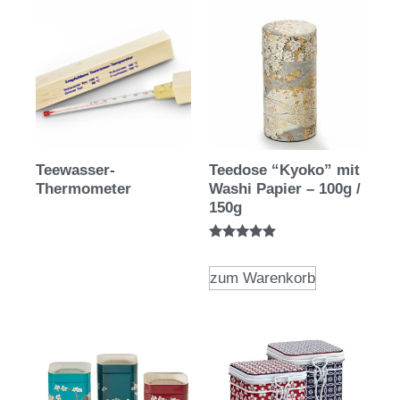
Teewasser-
Teedose “Kyoko” mit
Thermometer
Washi Papier – 100g /
150g
Bewertet mit
5.00
von 5
zum Warenkorb