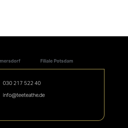
ilmersdorf
Filiale Potsdam
030 217 522 40
info@teeteathe.de