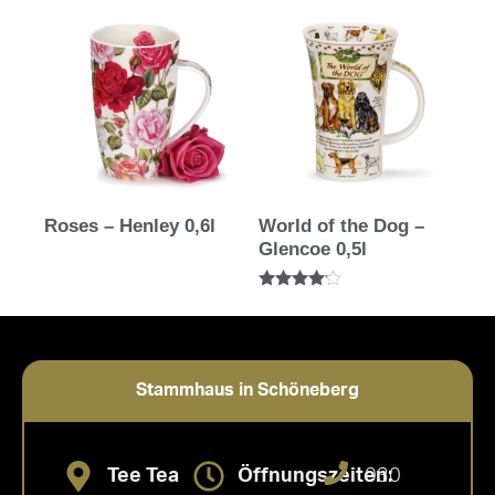
Roses – Henley 0,6l
World of the Dog –
Glencoe 0,5l
Bewertet
mit
4.00
von 5
Stammhaus in Schöneberg
Tee Tea
Öffnungszeiten:
030