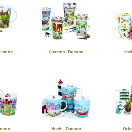
Dunoon
Glencoe - Dunoon
Henl
unoon
Nevis - Dunoon
Orkn