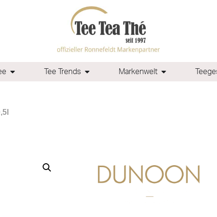
ee
Tee Trends
Markenwelt
Teeges
,5l