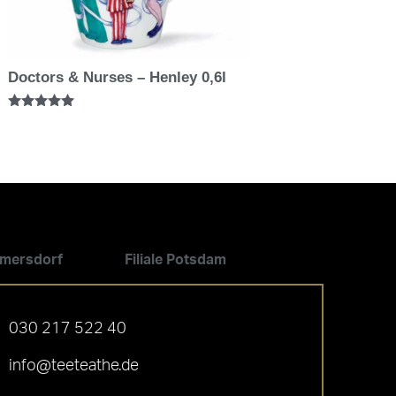
Doctors & Nurses – Henley 0,6l
Bewertet mit
5.00
von 5
ilmersdorf
Filiale Potsdam
030 217 522 40
info@teeteathe.de