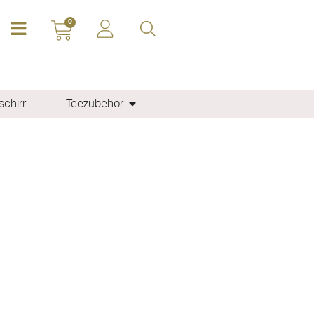
0
chirr
Teezubehör