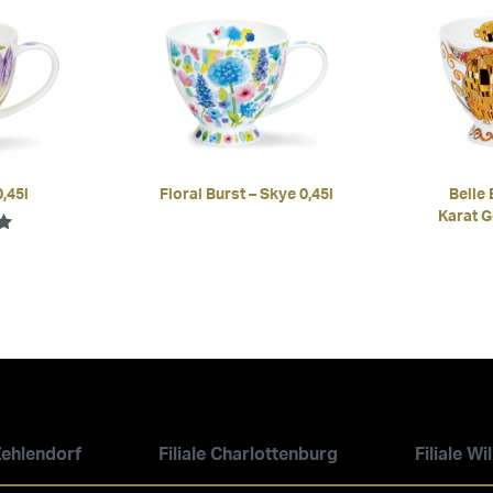
0,45l
Floral Burst – Skye 0,45l
Belle
Karat G
mit
 Zehlendorf
Filiale Charlottenburg
Filiale W