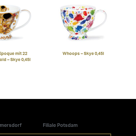
 Epoque mit 22
Whoops – Skye 0,45l
old – Skye 0,45l
ilmersdorf
Filiale Potsdam