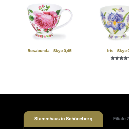
Rosabunda – Skye 0,45l
Iris – Skye 
Bewertet 
5.00
von 5
Stammhaus in Schöneberg
Filiale