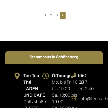
1
2
3
4
Stammhaus in Schöneberg
Tee Tea
Öffnungszeiten:
030
Thé
Mo. bis Fr. 10:00
217
LADEN
bis 19:00
522 40
UND CAFÉ
Sa. 10:00 bis
info@teeteath
Goltzstraße
19:00