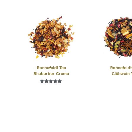
Ronnefeldt Tee
Ronnefeldt
Rhabarber-Creme
Glühwein-
Bewertet mit
5.00
von 5