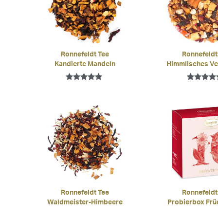
Ronnefeldt Tee
Ronnefeldt
Kandierte Mandeln
Himmlisches V
Bewertet mit
Bewertet 
5.00
5.00
von 5
von 5
Ronnefeldt Tee
Ronnefeldt
Waldmeister-Himbeere
Probierbox Frü