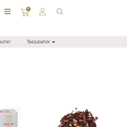
0
chirr
Teezubehör