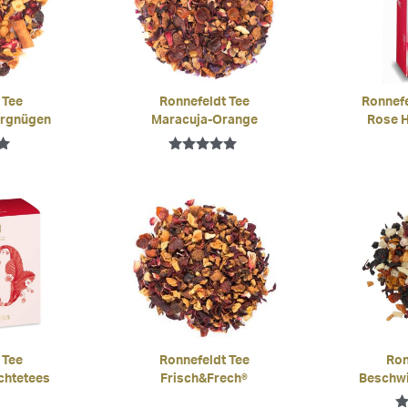
 Tee
Ronnefeldt Tee
Ronnefe
ergnügen
Maracuja-Orange
Rose H
mit
Bewertet mit
5.00
von 5
 Tee
Ronnefeldt Tee
Ron
chtetees
Frisch&Frech®
Beschwi