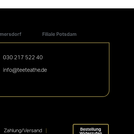
ilmersdorf
Filiale Potsdam
030 217 522 40
info@teeteathe.de
Bestellung
Zahlung/Versand
Widerrufen