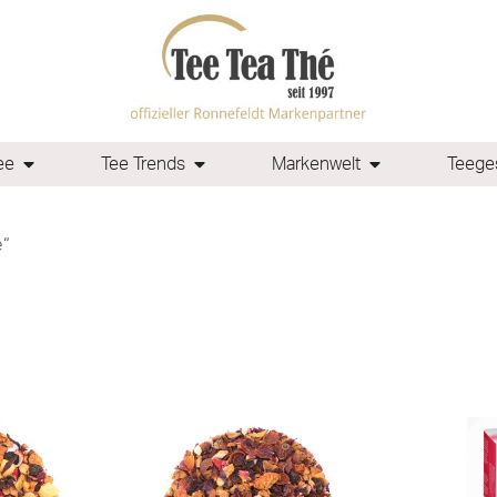
ee
Tee Trends
Markenwelt
Teeges
e“