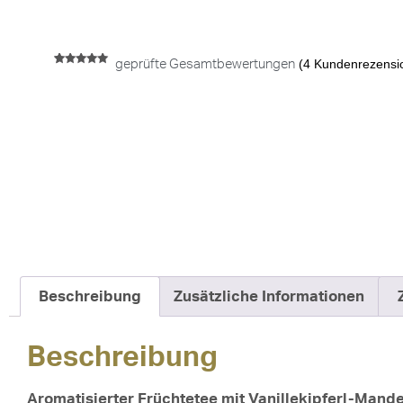
(
4
Kundenrezensi
geprüfte Gesamtbewertungen
Bewertet mit
4
5.00
von 5,
basierend
auf
Kundenbewertungen
Beschreibung
Zusätzliche Informationen
Beschreibung
Aromatisierter Früchtetee mit Vanillekipferl-Man