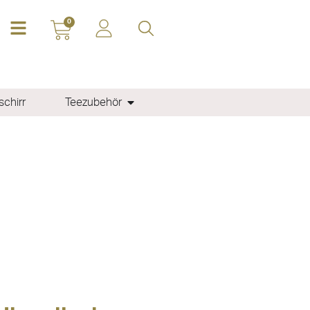
0
chirr
Teezubehör