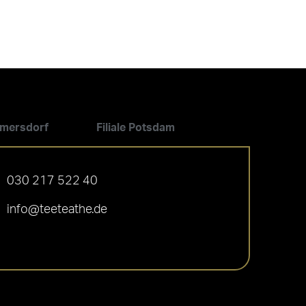
ilmersdorf
Filiale Potsdam
030 217 522 40
info@teeteathe.de