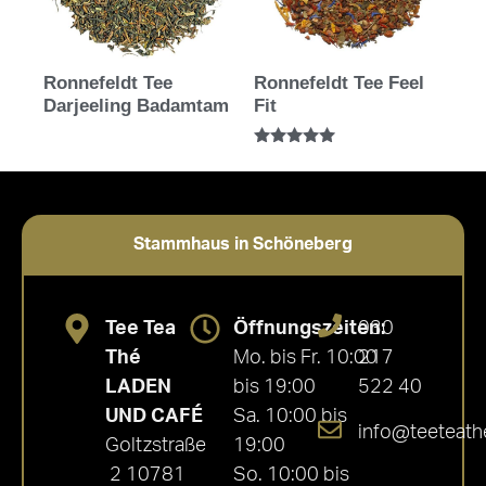
Ronnefeldt Tee
Ronnefeldt Tee Feel
Darjeeling Badamtam
Fit
Bewertet mit
5.00
von 5
Stammhaus in Schöneberg
Tee Tea
Öffnungszeiten:
030
Thé
Mo. bis Fr. 10:00
217
LADEN
bis 19:00
522 40
UND CAFÉ
Sa. 10:00 bis
info@teeteath
Goltzstraße
19:00
2 10781
So. 10:00 bis