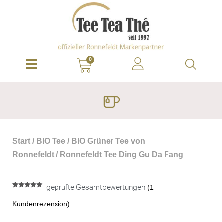
0
Start
/
BIO Tee
/
BIO Grüner Tee von
Ronnefeldt
/ Ronnefeldt Tee Ding Gu Da Fang
(
1
geprüfte Gesamtbewertungen
Bewertet mit
1
5.00
von 5,
Kundenrezension)
basierend
auf
Kundenbewertung