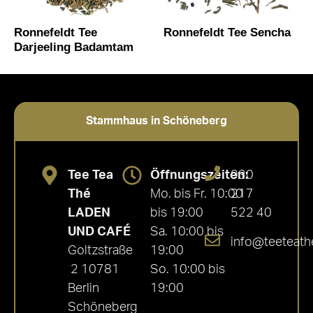
Ronnefeldt Tee
Ronnefeldt Tee Sencha
Darjeeling Badamtam
Stammhaus in Schöneberg
Tee Tea
Öffnungszeiten:
030
Thé
Mo. bis Fr. 10:00
217
LADEN
bis 19:00
522 40
UND CAFÉ
Sa. 10:00 bis
info@teeteath
Goltzstraße
19:00
2 10781
So. 10:00 bis
Berlin
19:00
Schöneberg