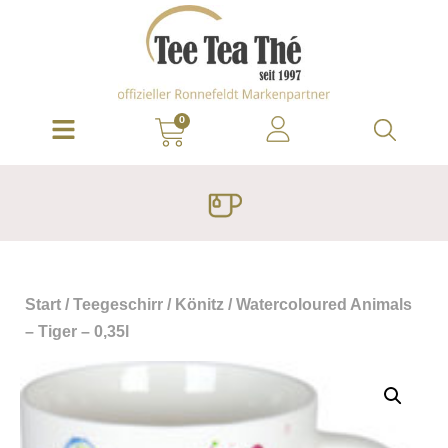
0
Start
/
Teegeschirr
/
Könitz
/ Watercoloured Animals
– Tiger – 0,35l