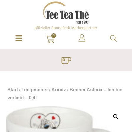
0
Start
/
Teegeschirr
/
Könitz
/ Becher Asterix – Ich bin
verliebt – 0,4l