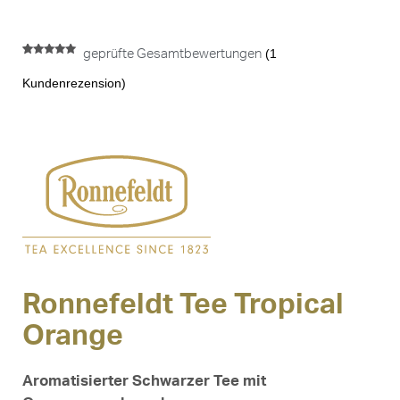
(
1
geprüfte Gesamtbewertungen
Bewertet mit
1
5.00
von 5,
Kundenrezension)
basierend
auf
Kundenbewertung
Ronnefeldt Tee Tropical
Orange
Aromatisierter Schwarzer Tee mit