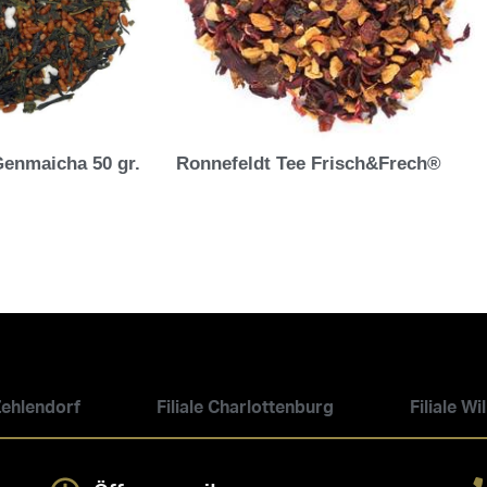
Genmaicha 50 gr.
Ronnefeldt Tee Frisch&Frech®
 Zehlendorf
Filiale Charlottenburg
Filiale W