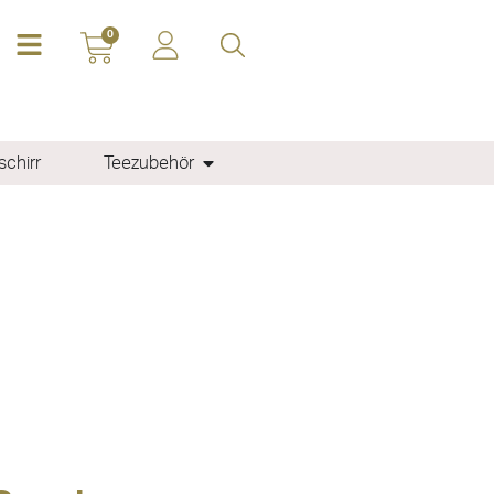
0
chirr
Teezubehör