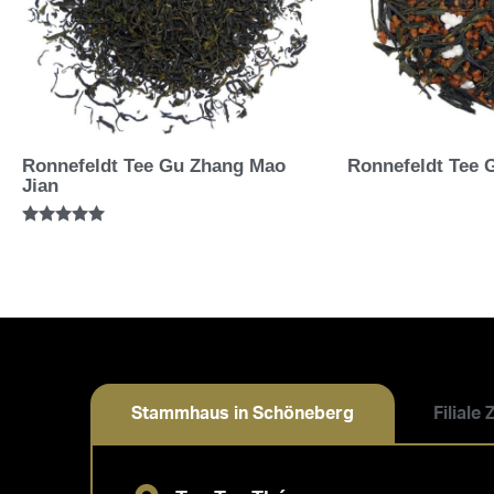
Ronnefeldt Tee Gu Zhang Mao
Ronnefeldt Tee 
Jian
Bewertet mit
5.00
von 5
Stammhaus in Schöneberg
Filiale