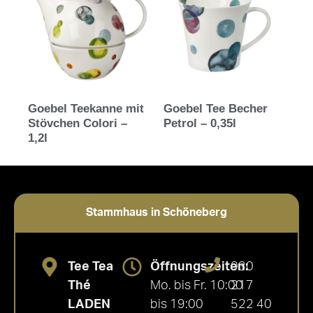
Goebel Teekanne mit
Goebel Tee Becher
Stövchen Colori –
Petrol – 0,35l
1,2l
Stammhaus in Schöneberg
Tee Tea
Öffnungszeiten:
030
Thé
Mo. bis Fr. 10:00
217
LADEN
bis 19:00
522 40