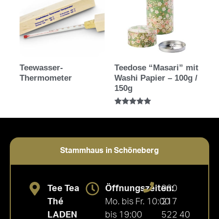
Teewasser-
Teedose “Masari” mit
Thermometer
Washi Papier – 100g /
150g
Bewertet mit
5.00
von 5
Stammhaus in Schöneberg
Tee Tea
Öffnungszeiten:
030
Thé
Mo. bis Fr. 10:00
217
LADEN
bis 19:00
522 40