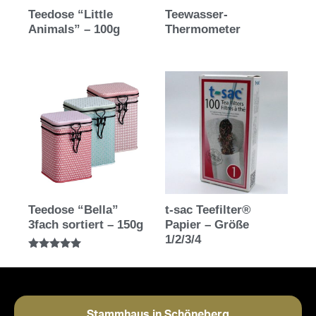
Teedose “Little
Teewasser-
Animals” – 100g
Thermometer
Teedose “Bella”
t-sac Teefilter®
3fach sortiert – 150g
Papier – Größe
1/2/3/4
Bewertet mit
5.00
von 5
Stammhaus in Schöneberg