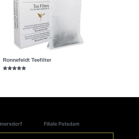
Ronnefeldt Teefilter
Bewertet mit
5.00
von 5
ilmersdorf
Filiale Potsdam