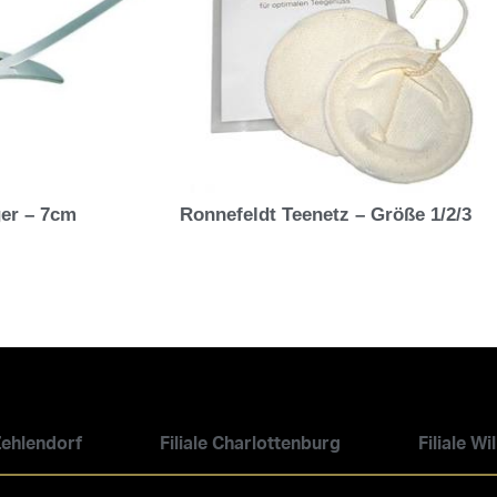
er – 7cm
Ronnefeldt Teenetz – Größe 1/2/3
 Zehlendorf
Filiale Charlottenburg
Filiale W