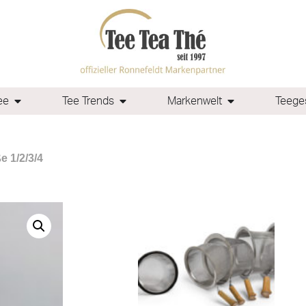
ee
Tee Trends
Markenwelt
Teeges
e 1/2/3/4