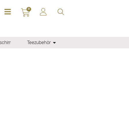
0
chirr
Teezubehör