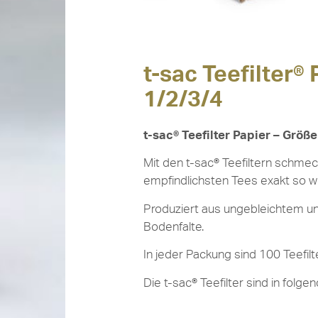
t-sac Teefilter®
1/2/3/4
t-sac® Teefilter Papier – Größ
Mit den t-sac
®
Teefiltern schme
empfindlichsten Tees exakt so w
Produziert aus ungebleichtem un
Bodenfalte.
In jeder Packung sind 100 Teefilt
Die
t-sac
®
Teefilter sind in folge