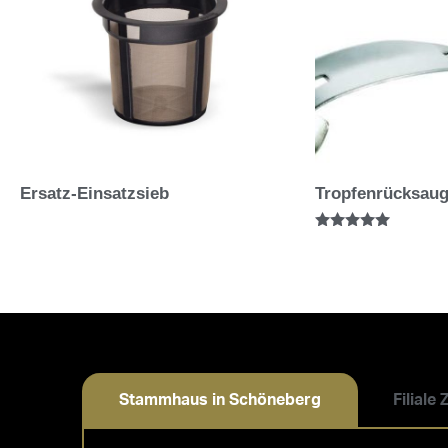
Ersatz-Einsatzsieb
Tropfenrücksaug
Bewertet mit
5.00
von 5
Stammhaus in Schöneberg
Filiale