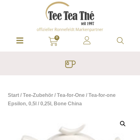
0
Start
/
Tee-Zubehör
/
Tea-for-One
/ Tea-for-one
Epsilon, 0,5l / 0,25l, Bone China