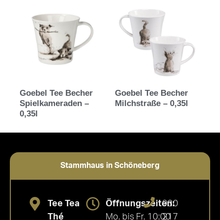
Goebel Tee Becher
Goebel Tee Becher
Spielkameraden –
Milchstraße – 0,35l
0,35l
Stammhaus in Schöneberg
Tee Tea
Öffnungszeiten:
030
Thé
Mo. bis Fr. 10:00
217