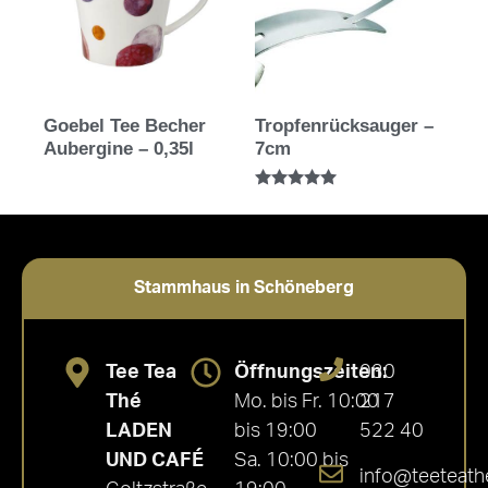
Goebel Tee Becher
Tropfenrücksauger –
Aubergine – 0,35l
7cm
Bewertet mit
5.00
von 5
Stammhaus in Schöneberg
Tee Tea
Öffnungszeiten:
030
Thé
Mo. bis Fr. 10:00
217
LADEN
bis 19:00
522 40
UND CAFÉ
Sa. 10:00 bis
info@teeteath