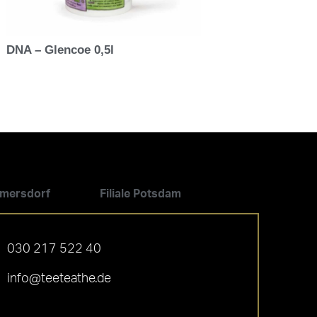
DNA – Glencoe 0,5l
ilmersdorf
Filiale Potsdam
030 217 522 40
info@teeteathe.de