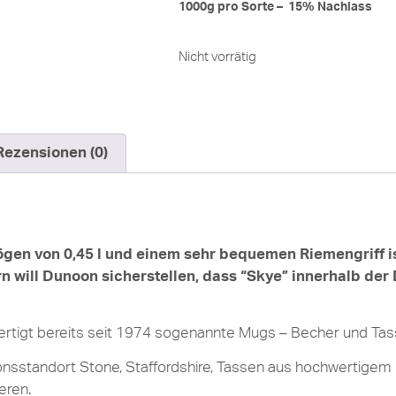
1000g pro Sorte – 15% Nachlass
Nicht vorrätig
Rezensionen (0)
en von 0,45 l und einem sehr bequemen Riemengriff is
ern will Dunoon sicherstellen, dass “Skye” innerhalb d
ertigt bereits seit 1974 sogenannte Mugs – Becher und Ta
sstandort Stone, Staffordshire, Tassen aus hochwertigem 
eren.