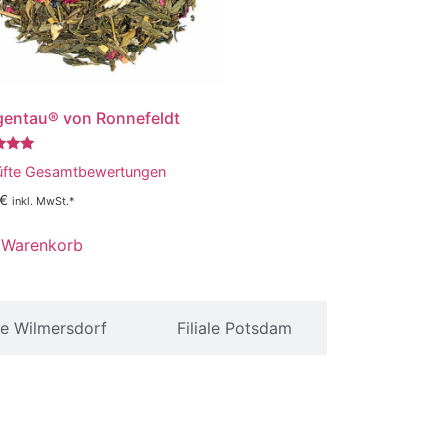
entau® von Ronnefeldt
tet
üfte Gesamtbewertungen
€
inkl. MwSt.*
 Warenkorb
ale Wilmersdorf
Filiale Potsdam