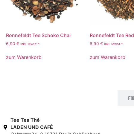
Ronnefeldt Tee Schoko Chai
Ronnefeldt Tee Red 
6,90
€
6,90
€
inkl. MwSt.*
inkl. MwSt.*
zum Warenkorb
zum Warenkorb
Stammhaus in Schöneberg
Fi
Tee Tea Thé
LADEN UND CAFÉ