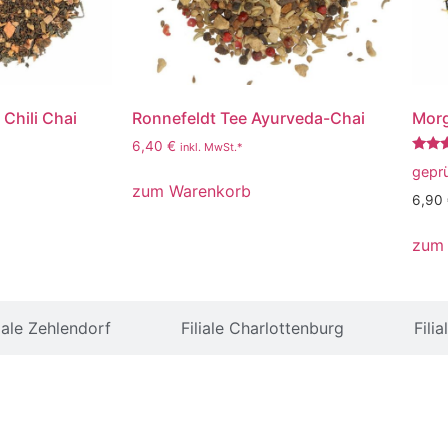
Chili Chai
Ronnefeldt Tee Ayurveda-Chai
Morg
6,40
€
inkl. MwSt.*
Bewer
gepr
mit
zum Warenkorb
5.00
6,90
von 5
zum
liale Zehlendorf
Filiale Charlottenburg
Fili