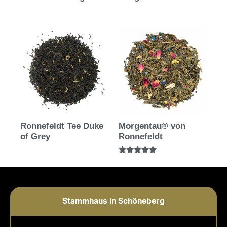
Ronnefeldt Tee Duke
Morgentau® von
of Grey
Ronnefeldt
Bewertet mit
5.00
von 5
Stammhaus in Schöneberg