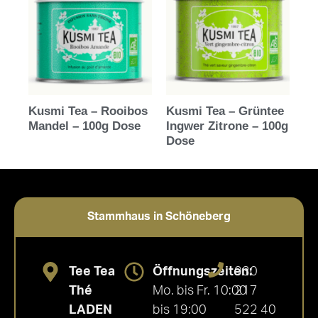
Kusmi Tea – Rooibos
Kusmi Tea – Grüntee
Mandel – 100g Dose
Ingwer Zitrone – 100g
Dose
Stammhaus in Schöneberg
Tee Tea
Öffnungszeiten:
030
Thé
Mo. bis Fr. 10:00
217
LADEN
bis 19:00
522 40