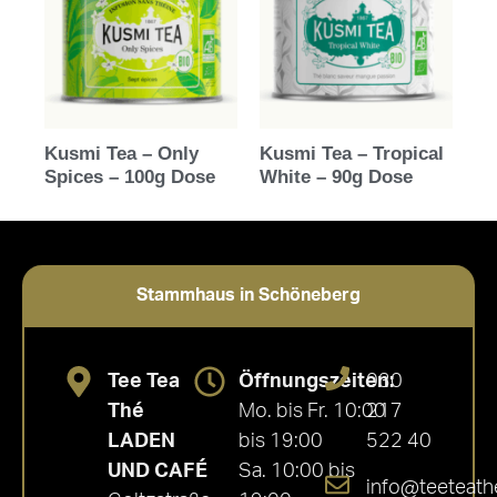
Kusmi Tea – Only
Kusmi Tea – Tropical
Spices – 100g Dose
White – 90g Dose
Stammhaus in Schöneberg
Tee Tea
Öffnungszeiten:
030
Thé
Mo. bis Fr. 10:00
217
LADEN
bis 19:00
522 40
UND CAFÉ
Sa. 10:00 bis
info@teeteath