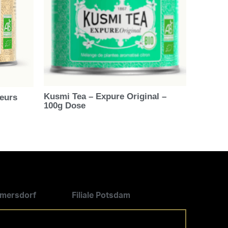
Kusmi Tea – Expure Original –
eurs
100g Dose
ilmersdorf
Filiale Potsdam