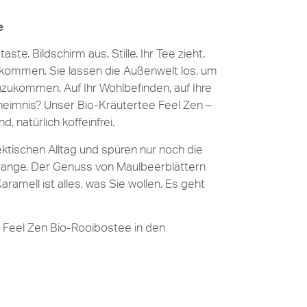
e
ste. Bildschirm aus. Stille. Ihr Tee zieht,
kommen. Sie lassen die Außenwelt los, um
nzukommen. Auf Ihr Wohlbefinden, auf Ihre
eheimnis? Unser Bio-Kräutertee Feel Zen –
 natürlich koffeinfrei.
ektischen Alltag und spüren nur noch die
range. Der Genuss von Maulbeerblättern
ramell ist alles, was Sie wollen. Es geht
Feel Zen Bio-Rooibostee in den