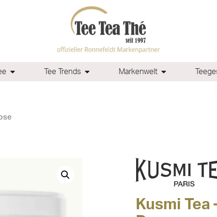
ee
Tee Trends
Markenwelt
Teeges
ose
Kusmi Tea 