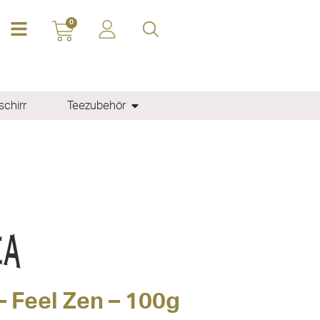
0
chirr
Teezubehör
– Feel Zen – 100g