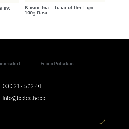
Kusmi Tea – Tchaï of the Tiger –
eurs
100g Dose
ilmersdorf
Filiale Potsdam
030 217 522 40
info@teeteathe.de