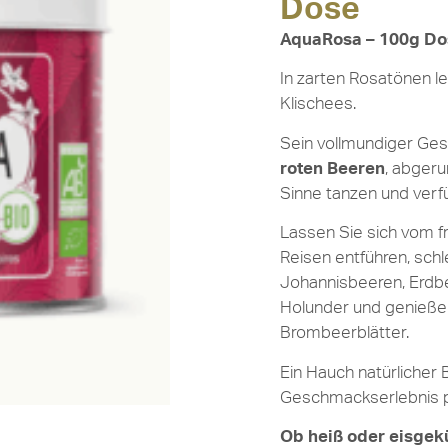
Dose
AquaRosa – 100g Do
In zarten Rosatönen l
Klischees.
Sein vollmundiger G
roten Beeren
, abgeru
Sinne tanzen und verfü
Lassen Sie sich vom fr
Reisen entführen, schl
Johannisbeeren, Erdb
Holunder und genießen
Brombeerblätter.
Ein Hauch natürlicher
Geschmackserlebnis p
Ob heiß oder eisgek