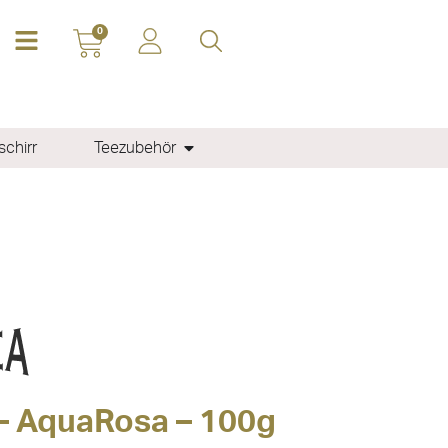
0
chirr
Teezubehör
– AquaRosa – 100g