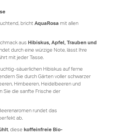
se
euchtend, bricht
AquaRosa
mit allen
eschmack aus
Hibiskus, Apfel, Trauben und
ndet durch eine würzige Note, lässt Ihre
hrt mit jeder Tasse.
uchtig-säuerlichen Hibiskus auf ferne
endern Sie durch Gärten voller schwarzer
eeren, Himbeeren, Heidelbeeren und
 Sie die sanfte Frische der
 Beerenaromen rundet das
erfekt ab.
ühlt
, diese
koffeinfreie Bio-