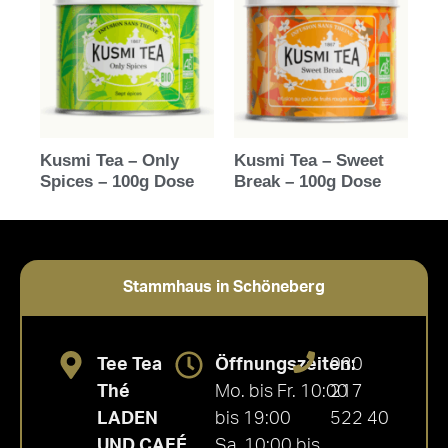
Kusmi Tea – Only
Kusmi Tea – Sweet
Spices – 100g Dose
Break – 100g Dose
Stammhaus in Schöneberg
Tee Tea
Öffnungszeiten:
030
Thé
Mo. bis Fr. 10:00
217
LADEN
bis 19:00
522 40
UND CAFÉ
Sa. 10:00 bis