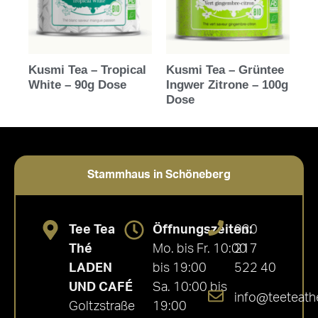
Kusmi Tea – Tropical
Kusmi Tea – Grüntee
White – 90g Dose
Ingwer Zitrone – 100g
Dose
Stammhaus in Schöneberg
Tee Tea
Öffnungszeiten:
030
Thé
Mo. bis Fr. 10:00
217
LADEN
bis 19:00
522 40
UND CAFÉ
Sa. 10:00 bis
info@teeteath
Goltzstraße
19:00