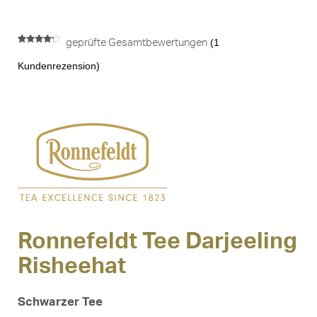
(
1
geprüfte Gesamtbewertungen
Bewertet
1
mit
4.00
Kundenrezension)
von 5,
basierend
auf
Kundenbewertung
Ronnefeldt Tee Darjeeling
Risheehat
Schwarzer Tee