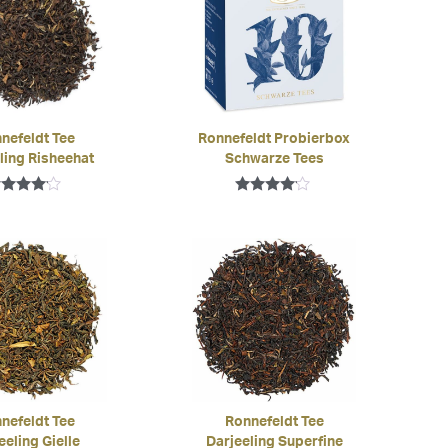
nefeldt Tee
Ronnefeldt Probierbox
ling Risheehat
Schwarze Tees
ewertet
Bewertet
mit
mit
4.00
4.00
von 5
von 5
nefeldt Tee
Ronnefeldt Tee
eeling Gielle
Darjeeling Superfine