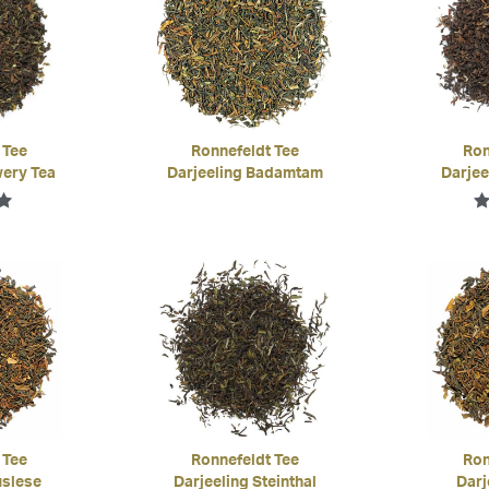
 Tee
Ronnefeldt Tee
Ron
wery Tea
Darjeeling Badamtam
Darjee
mit
B
 Tee
Ronnefeldt Tee
Ron
uslese
Darjeeling Steinthal
Darj