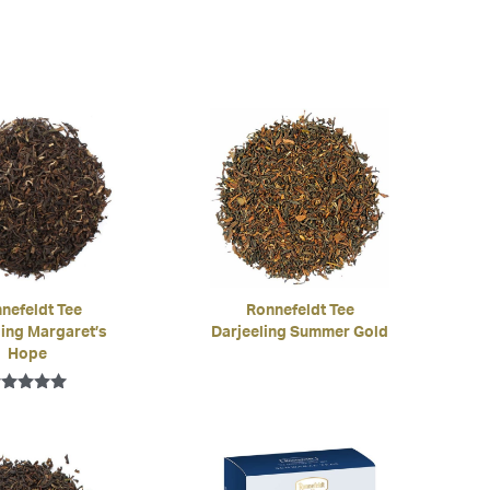
nefeldt Tee
Ronnefeldt Tee
ling Margaret’s
Darjeeling Summer Gold
Hope
wertet mit
5.00
von 5