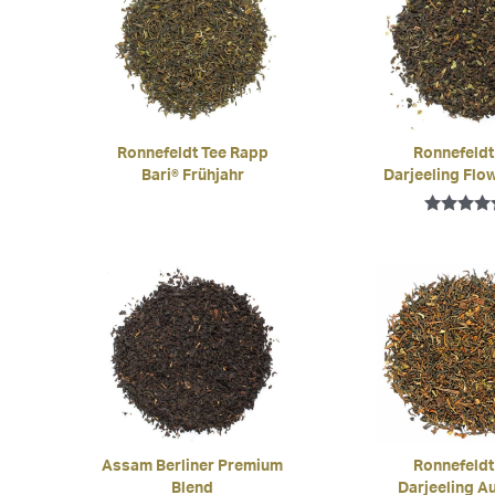
Ronnefeldt Tee Rapp
Ronnefeldt
Bari® Frühjahr
Darjeeling Flo
Bewertet 
5.00
von 5
Assam Berliner Premium
Ronnefeldt
Blend
Darjeeling A