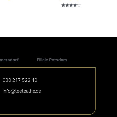
Bewertet
mit
4.00
von 5
ilmersdorf
Filiale Potsdam
030 217 522 40
info@teeteathe.de