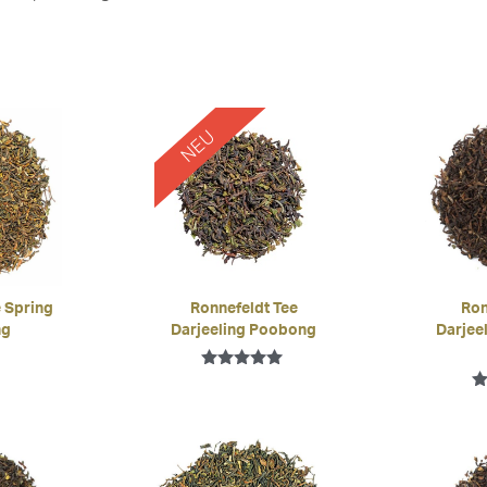
NEU
 Spring
Ronnefeldt Tee
Ron
ng
Darjeeling Poobong
Darjee
Bewertet mit
5.00
Be
von 5