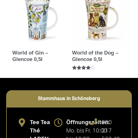
World of Gin –
World of the Dog –
Glencoe 0,5l
Glencoe 0,5l
Bewertet
mit
4.00
von 5
Stammhaus in Schöneberg
Tee Tea
Öffnungszeiten:
030
Thé
Mo. bis Fr. 10:00
217