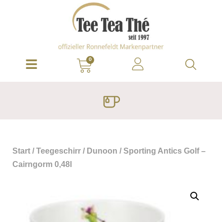
0
Start
/
Teegeschirr
/
Dunoon
/ Sporting Antics Golf –
Cairngorm 0,48l