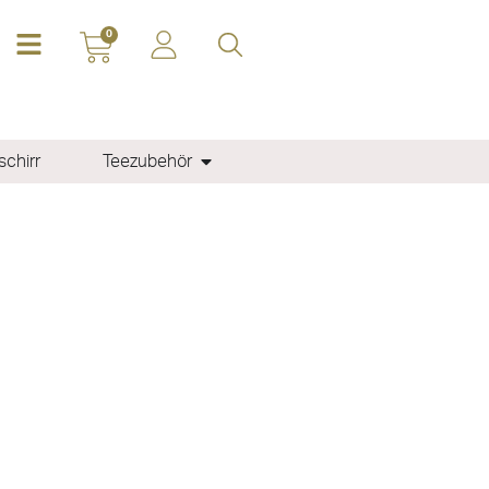
0
chirr
Teezubehör