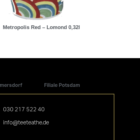
Metropolis Red – Lomond 0,32l
ilmersdorf
Filiale Potsdam
030 217 522 40
info@teeteathe.de